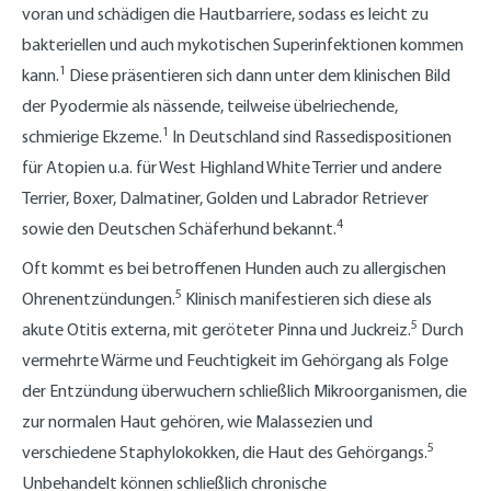
voran und schädigen die Hautbarriere, sodass es leicht zu
bakteriellen und auch mykotischen Superinfektionen kommen
1
kann.
Diese präsentieren sich dann unter dem klinischen Bild
der Pyodermie als nässende, teilweise übelriechende,
1
schmierige Ekzeme.
In Deutschland sind Rassedispositionen
für Atopien u.a. für West Highland White Terrier und andere
Terrier, Boxer, Dalmatiner, Golden und Labrador Retriever
4
sowie den Deutschen Schäferhund bekannt.
Oft kommt es bei betroffenen Hunden auch zu allergischen
5
Ohrenentzündungen.
Klinisch manifestieren sich diese als
5
akute Otitis externa, mit geröteter Pinna und Juckreiz.
Durch
vermehrte Wärme und Feuchtigkeit im Gehörgang als Folge
der Entzündung überwuchern schließlich Mikroorganismen, die
zur normalen Haut gehören, wie Malassezien und
5
verschiedene Staphylokokken, die Haut des Gehörgangs.
Unbehandelt können schließlich chronische