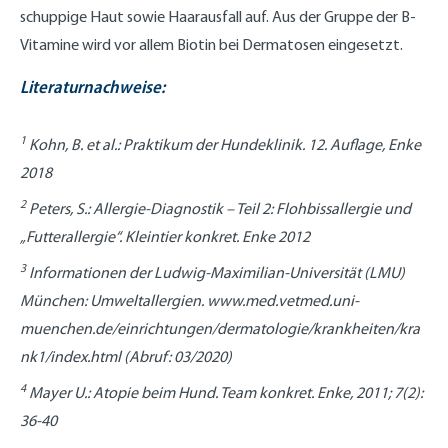
schuppige Haut sowie Haarausfall auf. Aus der Gruppe der B-
Vitamine wird vor allem Biotin bei Dermatosen eingesetzt.
Literaturnachweise:
1
Kohn, B. et al.: Praktikum der Hundeklinik. 12. Auflage, Enke
2018
2
Peters, S.: Allergie-Diagnostik – Teil 2: Flohbissallergie und
„Futterallergie“. Kleintier konkret. Enke 2012
3
Informationen der Ludwig-Maximilian-Universität (LMU)
München: Umweltallergien. www.med.vetmed.uni-
muenchen.de/einrichtungen/dermatologie/krankheiten/kra
nk1/index.html (Abruf: 03/2020)
4
Mayer U.: Atopie beim Hund. Team konkret. Enke, 2011; 7(2):
36-40