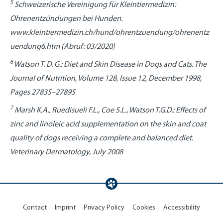
5
Schweizerische Vereinigung für Kleintiermedizin:
Ohrenentzündungen bei Hunden.
www.kleintiermedizin.ch/hund/ohrentzuendung/ohrenentz
uendung6.htm (Abruf: 03/2020)
6
Watson T. D. G.: Diet and Skin Disease in Dogs and Cats. The
Journal of Nutrition, Volume 128, Issue 12, December 1998,
Pages 2783S–2789S
7
Marsh K.A., Ruedisueli F.L., Coe S.L., Watson T.G.D.: Effects of
zinc and linoleic acid supplementation on the skin and coat
quality of dogs receiving a complete and balanced diet.
Veterinary Dermatology, July 2008
Contact
Imprint
Privacy Policy
Cookies
Accessibility