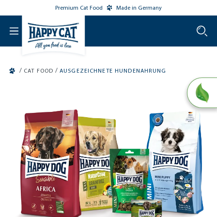
Premium Cat Food
Made in Germany
o main content
/
/
CAT FOOD
AUSGEZEICHNETE HUNDENAHRUNG