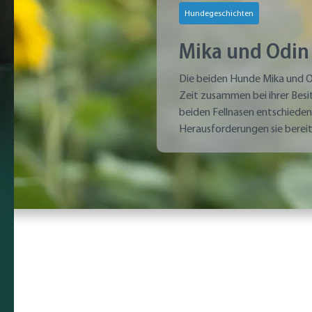
Hundegeschichten
Mika und Odin
Die beiden Hunde Mika und Od
Zeit zusammen bei ihrer Besitz
beiden Fellnasen entschiede
Herausforderungen sie berei
erzählt sie uns im Interview.